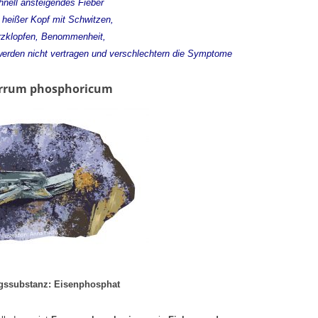
hnell ansteigendes Fieber
, heißer Kopf mit Schwitzen,
rzklopfen, Benommenheit,
werden nicht vertragen und verschlechtern die Symptome
errum phosphoricum
ssubstanz: Eisenphosphat