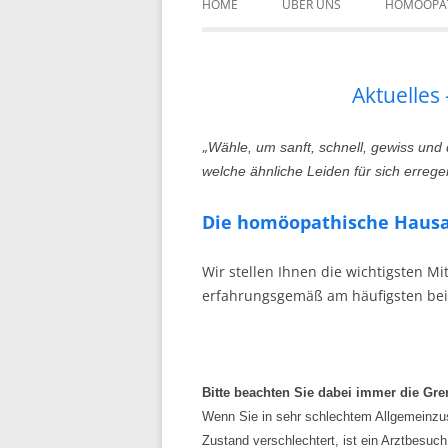
HOME
ÜBER UNS
HOMÖOPA
GESCHICHTE
SCHWERPUNKTE
Aktuelles
„
Wähle, um sanft, schnell, gewiss und d
welche ähnliche Leiden für sich erregen 
Die homöopathische Haus
Wir stellen Ihnen die wichtigsten M
erfahrungsgemäß am häufigsten be
Bitte beachten Sie dabei immer die Gre
Wenn Sie in sehr schlechtem Allgemeinzus
Zustand verschlechtert, ist ein Arztbesuch