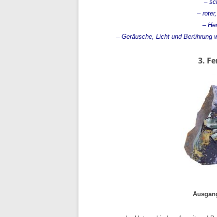
– sc
– roter
– He
– Geräusche, Licht und Berührung 
3. F
Ausgang