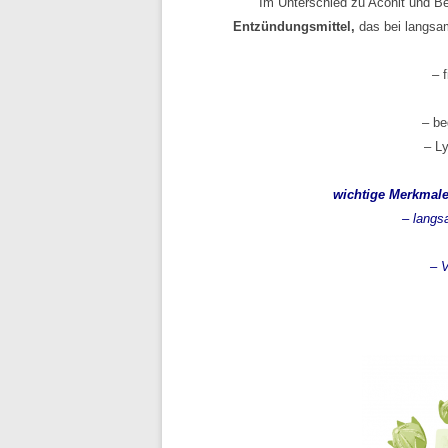
Im Unterschied zu Aconit und Be
Entzündungsmittel,
das bei langsa
– 
– b
– L
wichtige Merkmale
– lang
– 