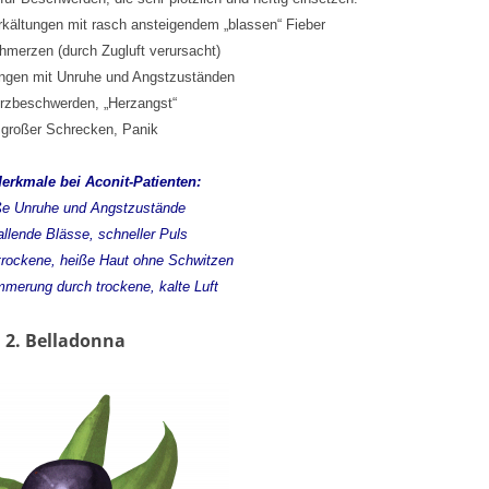
ltungen mit rasch ansteigendem „blassen“ Fieber
erzen (durch Zugluft verursacht)
gen mit Unruhe und Angstzuständen
beschwerden, „Herzangst“
roßer Schrecken, Panik
erkmale bei Aconit-Patienten:
 Unruhe und Angstzustände
lende Blässe, schneller Puls
trockene, heiße Haut ohne Schwitzen
erung durch trockene, kalte Luft
2. Belladonna