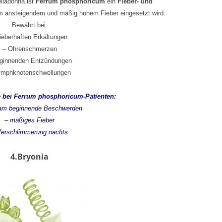
lladonna ist
Ferrum phosphoricum
ein
Fieber- und
m ansteigendem und mäßig hohem Fieber eingesetzt wird.
Bewährt bei:
fieberhaften Erkältungen
– Ohrenschmerzen
eginnenden Entzündungen
ymphknotenschwellungen
 bei Ferrum phosphoricum-Patienten:
sam beginnende Beschwerden
– mäßiges Fieber
Verschlimmerung nachts
4.Bryonia