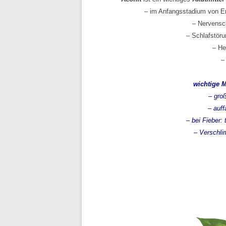
– im Anfangsstadium von Erkä
– Nervenschm
– Schlafstörun
– Herz
– g
wichtige M
– große
– auffal
– bei Fieber: 
– Verschlimm