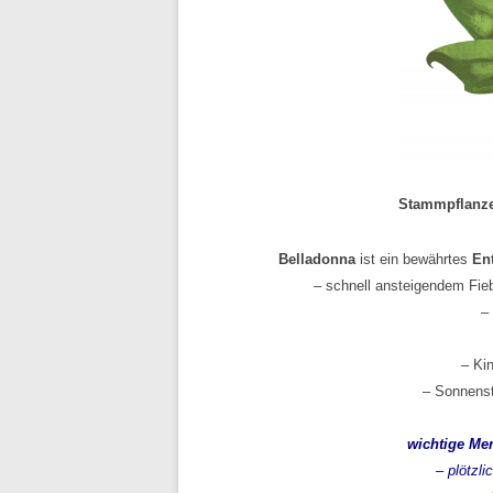
Stammpflanze:
Belladonna
ist ein bewährtes
En
– schnell ansteigendem Fie
–
– Ki
– Sonnenst
wichtige Me
– plötzl