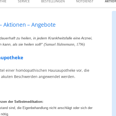
Inhalt
THIE
SERVICE
BESTELLUNGEN
NOTDIENST
AKTIO
springen
 – Aktionen – Angebote
auerhaft zu heilen, in jedem Krankheitsfalle eine Arznei,
kann, als sie heilen soll!“ (
Samuel Hahnemann, 1796)
aupotheke
ittel einer homöopathischen Hausaupotheke vor, die
i akuten Beschwerden angewendet werden.
nzen der Selbstmedikation:
tand sind, die Eigenbehandlung nicht anschlägt oder sich der
 nötig.