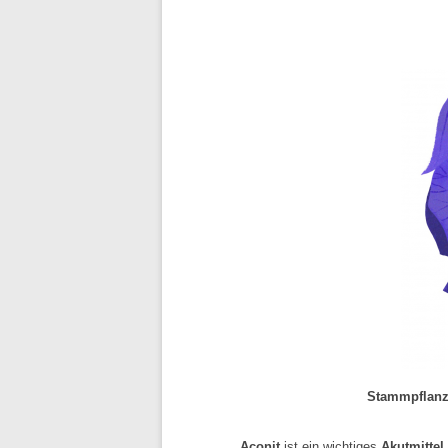
Stammpflan
Aconit
ist ein wichtiges
Akutmittel